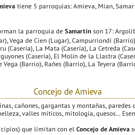
mieva
tiene 5 parroquias: Amieva, Mian, Samar
orman la parroquia de
Samartín
son 17: Argoli
gar), Vega de Cien (Lugar), Campurriondi (Barrio
ru (Casería), La Mata (Casería), La Cetreda (Cas
rguyones (Casería), El Molín de la Llastra (Case
e Vega (Barrio), Rañes (Barrio), La Teyera (Barri
Concejo de Amieva
linas, cañones, gargantas y montañas, paredes 
elleza, valles míticos, mitología, quesos… Ese
cipios) que limitan con el
Concejo de Amieva
s