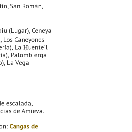
tín, San Román,
biu (Lugar), Ceneya
), Los Caneyones
ería), La Ḥuente´l
ría), Palombierga
o), La Vega
de escalada,
ncias de Amieva.
on:
Cangas de