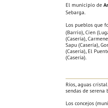
El municipio de
A
Sebarga.
Los pueblos que f
(Barrio), Cien (Lu
(Casería), Carmene
Sapu (Casería), Go
(Casería), El Puent
(Casería).
Ríos, aguas crista
sendas de serena b
Los concejos (muni