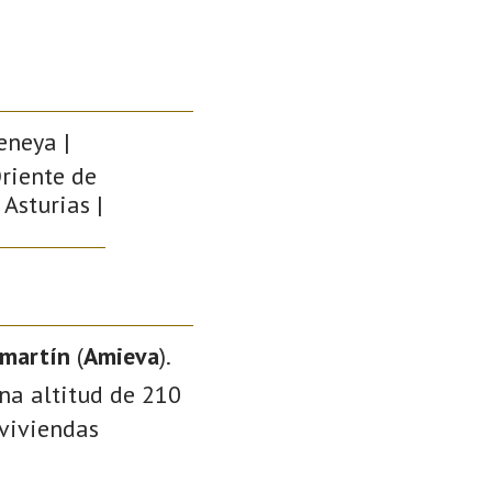
eneya |
riente de
 Asturias |
martín
(
Amieva
).
una altitud de 210
 viviendas