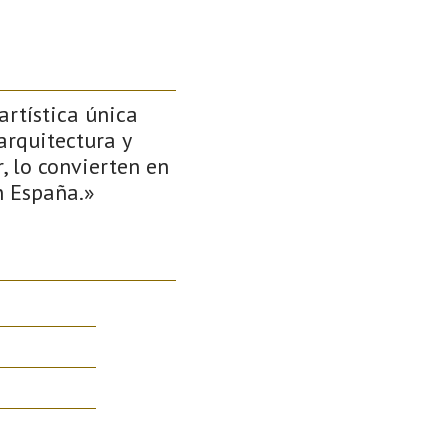
artística única
 arquitectura y
r, lo convierten en
n España.»