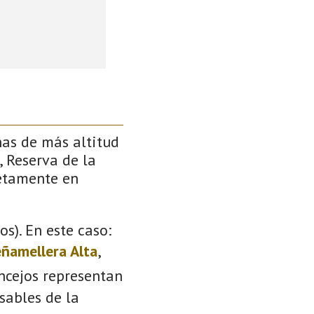
ñas de más altitud
, Reserva de la
retamente en
s). En este caso:
ñamellera Alta
,
oncejos representan
sables de la