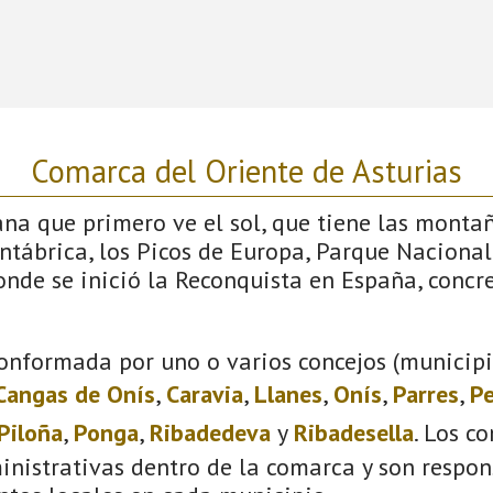
Comarca del Oriente de Asturias
iana que primero ve el sol, que tiene las monta
antábrica, los Picos de Europa, Parque Nacional
donde se inició la Reconquista en España, conc
onformada por uno o varios concejos (municipio
Cangas de Onís
,
Caravia
,
Llanes
,
Onís
,
Parres
,
Pe
Piloña
,
Ponga
,
Ribadedeva
y
Ribadesella
. Los c
inistrativas dentro de la comarca y son respon