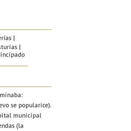
rías |
turias |
rincipado
ominaba:
evo se popularice).
pital municipal
endas (la