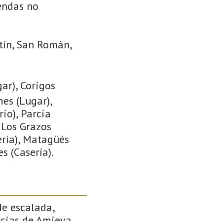
iendas no
tín, San Román,
ar), Corigos
mes (Lugar),
rio), Parcia
, Los Grazos
ería), Matagüés
s (Casería).
de escalada,
ncias de Amieva.