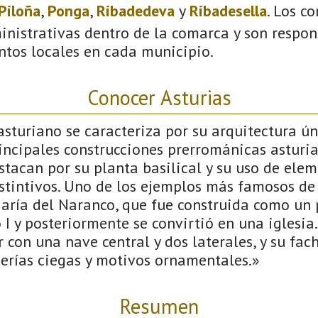
Piloña
,
Ponga
,
Ribadedeva
y
Ribadesella
. Los c
inistrativas dentro de la comarca y son respon
ntos locales en cada municipio.
Conocer Asturias
sturiano se caracteriza por su arquitectura úni
incipales construcciones prerrománicas asturia
estacan por su planta basilical y su uso de ele
stintivos. Uno de los ejemplos más famosos de e
María del Naranco, que fue construida como un 
 I y posteriormente se convirtió en una iglesia
 con una nave central y dos laterales, y su fac
erías ciegas y motivos ornamentales.»
Resumen