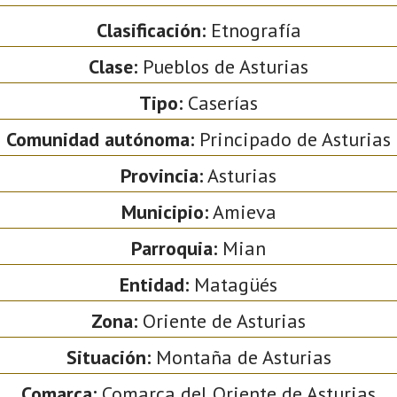
Clasificación:
Etnografía
Clase:
Pueblos de Asturias
Tipo:
Caserías
Comunidad autónoma:
Principado de Asturias
Provincia:
Asturias
Municipio:
Amieva
Parroquia:
Mian
Entidad:
Matagüés
Zona:
Oriente de Asturias
Situación:
Montaña de Asturias
Comarca:
Comarca del Oriente de Asturias