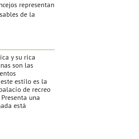
oncejos representan
sables de la
ca y su rica
nas son las
mentos
ste estilo es la
palacio de recreo
. Presenta una
hada está