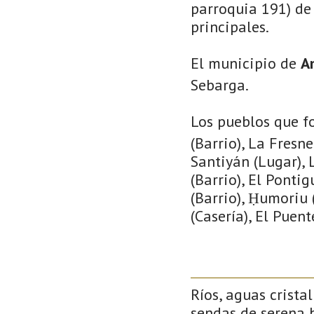
parroquia 191) de 
principales.
El municipio de
A
Sebarga.
Los pueblos que f
(Barrio), La Fresne
Santiyán (Lugar), L
(Barrio), El Pontig
(Barrio), Ḥumoriu 
(Casería), El Puent
Ríos, aguas crista
sendas de serena b