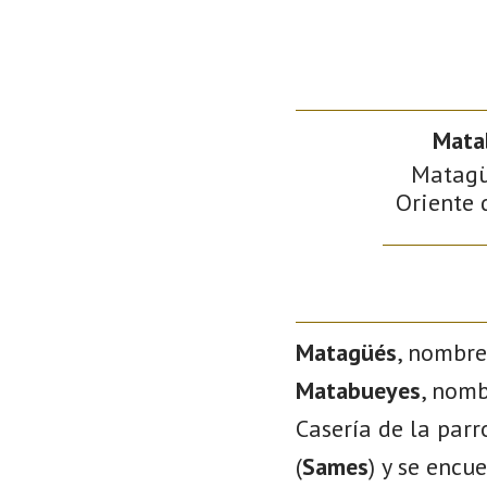
Mata
Matagüé
Oriente 
Matagüés
, nombre
Matabueyes
, nomb
Casería de la par
(
Sames
) y se encu