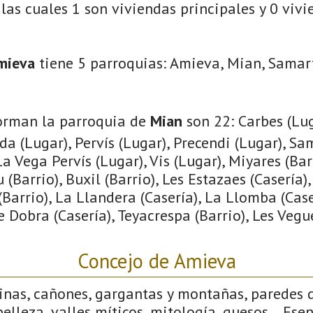
las cuales 1 son viviendas principales y 0 viv
mieva
tiene 5 parroquias: Amieva, Mian, Samar
orman la parroquia de
Mian
son 22: Carbes (Lug
da (Lugar), Pervís (Lugar), Precendi (Lugar), Sa
a Vega Pervís (Lugar), Vis (Lugar), Miyares (Bar
u (Barrio), Buxil (Barrio), Les Estazaes (Casería)
(Barrio), La Llandera (Casería), La Llomba (Cas
e Dobra (Casería), Teyacrespa (Barrio), Les Vegue
Concejo de Amieva
linas, cañones, gargantas y montañas, paredes 
elleza, valles míticos, mitología, quesos… Ese