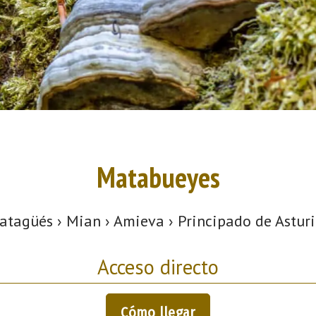
Matabueyes
atagüés › Mian › Amieva › Principado de Asturi
Acceso directo
Cómo llegar