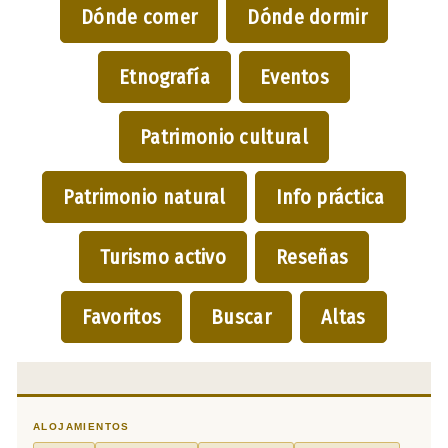
Dónde comer
Dónde dormir
Etnografía
Eventos
Patrimonio cultural
Patrimonio natural
Info práctica
Turismo activo
Reseñas
Favoritos
Buscar
Altas