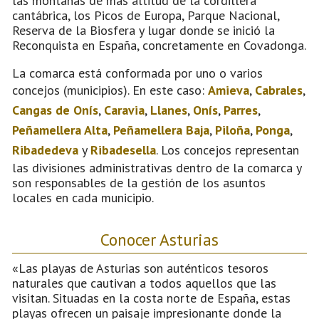
las montañas de más altitud de la cordillera
cantábrica, los Picos de Europa, Parque Nacional,
Reserva de la Biosfera y lugar donde se inició la
Reconquista en España, concretamente en Covadonga.
La comarca está conformada por uno o varios
concejos (municipios). En este caso:
Amieva
,
Cabrales
,
Cangas de Onís
,
Caravia
,
Llanes
,
Onís
,
Parres
,
Peñamellera Alta
,
Peñamellera Baja
,
Piloña
,
Ponga
,
Ribadedeva
y
Ribadesella
. Los concejos representan
las divisiones administrativas dentro de la comarca y
son responsables de la gestión de los asuntos
locales en cada municipio.
Conocer Asturias
«Las playas de Asturias son auténticos tesoros
naturales que cautivan a todos aquellos que las
visitan. Situadas en la costa norte de España, estas
playas ofrecen un paisaje impresionante donde la