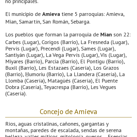
no principales.
El municipio de
Amieva
tiene 5 parroquias: Amieva,
Mian, Samartín, San Román, Sebarga.
Los pueblos que forman la parroquia de
Mian
son 22:
Carbes (Lugar), Corigos (Barrio), La Fresneda (Lugar),
Pervís (Lugar), Precendi (Lugar), Sames (Lugar),
Santiyán (Lugar), La Vega Pervís (Lugar), Vis (Lugar),
Miyares (Barrio), Parcia (Barrio), El Pontigu (Barrio),
Buxil (Barrio), Les Estazaes (Casería), Los Grazos
(Barrio), Ḥumoriu (Barrio), La Llandera (Casería), La
Llomba (Casería), Matagüés (Casería), El Puente
Dobra (Casería), Teyacrespa (Barrio), Les Vegues
(Casería).
Concejo de Amieva
Ríos, aguas cristalinas, cañones, gargantas y
montañas, paredes de escalada, sendas de serena
belleza, valles míticos, mitología, quesos… Esencias