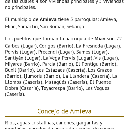
de las cuales 4 son viviendas principales y 5 viviendas
no principales.
El municipio de
Amieva
tiene 5 parroquias: Amieva,
Mian, Samartín, San Román, Sebarga.
Los pueblos que forman la parroquia de
Mian
son 22:
Carbes (Lugar), Corigos (Barrio), La Fresneda (Lugar),
Pervís (Lugar), Precendi (Lugar), Sames (Lugar),
Santiyán (Lugar), La Vega Pervís (Lugar), Vis (Lugar),
Miyares (Barrio), Parcia (Barrio), El Pontigu (Barrio),
Buxil (Barrio), Les Estazaes (Casería), Los Grazos
(Barrio), Ḥumoriu (Barrio), La Llandera (Casería), La
Llomba (Casería), Matagüés (Casería), El Puente
Dobra (Casería), Teyacrespa (Barrio), Les Vegues
(Casería).
Concejo de Amieva
Ríos, aguas cristalinas, cañones, gargantas y
montañas, paredes de escalada, sendas de serena