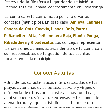
Reserva de la Biosfera y lugar donde se inició la
Reconquista en España, concretamente en Covadonga.
La comarca está conformada por uno o varios
concejos (municipios). En este caso:
Amieva
,
Cabrales
,
Cangas de Onís
,
Caravia
,
Llanes
,
Onís
,
Parres
,
Peñamellera Alta
,
Peñamellera Baja
,
Piloña
,
Ponga
,
Ribadedeva
y
Ribadesella
. Los concejos representan
las divisiones administrativas dentro de la comarca y
son responsables de la gestión de los asuntos
locales en cada municipio.
Conocer Asturias
«Una de las características más destacadas de las
playas asturianas es su belleza salvaje y virgen. A
diferencia de otras zonas costeras más turísticas,
aquí se puede disfrutar de extensas extensiones de
arena dorada y aguas cristalinas sin la presencia
masiva de turistas. La naturaleza se muestra en todo