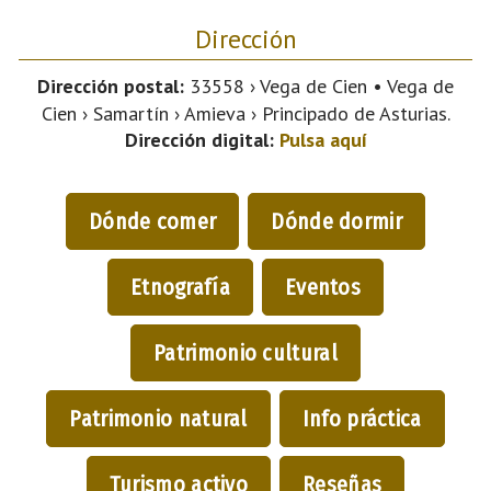
Dirección
Dirección postal:
33558 › Vega de Cien • Vega de
Cien › Samartín › Amieva › Principado de Asturias.
Dirección digital:
Pulsa aquí
Dónde comer
Dónde dormir
Etnografía
Eventos
Patrimonio cultural
Patrimonio natural
Info práctica
Turismo activo
Reseñas