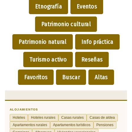
Etnografía
Eventos
Patrimonio cultural
Patrimonio natural
Info práctica
Turismo activo
Reseñas
Favoritos
Buscar
Altas