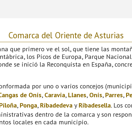
Comarca del Oriente de Asturias
iana que primero ve el sol, que tiene las monta
antábrica, los Picos de Europa, Parque Nacional
donde se inició la Reconquista en España, conc
onformada por uno o varios concejos (municipio
Cangas de Onís
,
Caravia
,
Llanes
,
Onís
,
Parres
,
Pe
Piloña
,
Ponga
,
Ribadedeva
y
Ribadesella
. Los c
inistrativas dentro de la comarca y son respon
ntos locales en cada municipio.