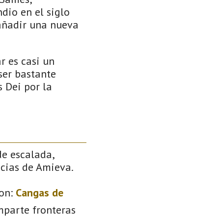
dio en el siglo
 añadir una nueva
r es casi un
ser bastante
 Dei por la
de escalada,
ncias de Amieva.
on:
Cangas de
mparte fronteras