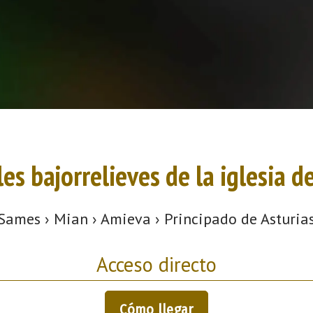
les bajorrelieves de la iglesia d
Sames › Mian › Amieva › Principado de Asturia
Acceso directo
Cómo llegar