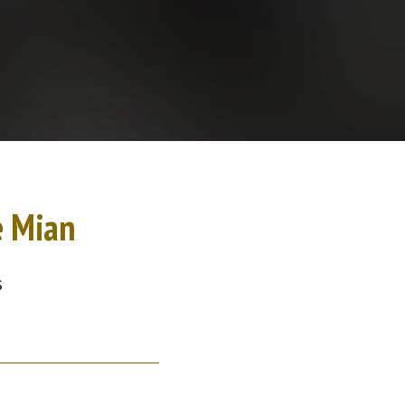
e Mian
s