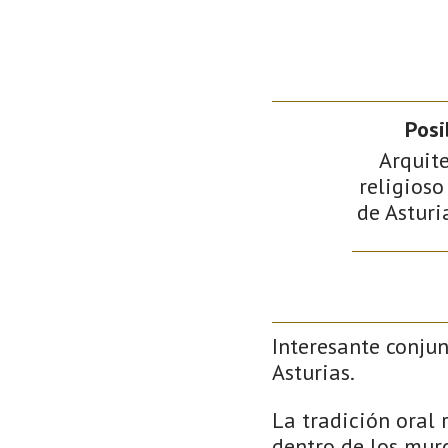
Posi
Arquite
religioso
de Asturi
Interesante conjun
Asturias.
La tradición oral 
dentro de los mur