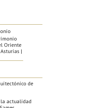
monio
trimonio
el Oriente
Asturias |
quitectónico de
 la actualidad
 Sames,