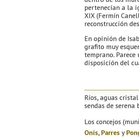
pertenecían a la i
XIX (Fermín Canel
reconstrucción des
En opinión de Isab
grafito muy esquem
temprano. Parece u
disposición del cu
Ríos, aguas crista
sendas de serena b
Los concejos (muni
Onís
,
Parres
y
Pon