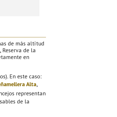
ñas de más altitud
, Reserva de la
retamente en
s). En este caso:
ñamellera Alta
,
oncejos representan
sables de la