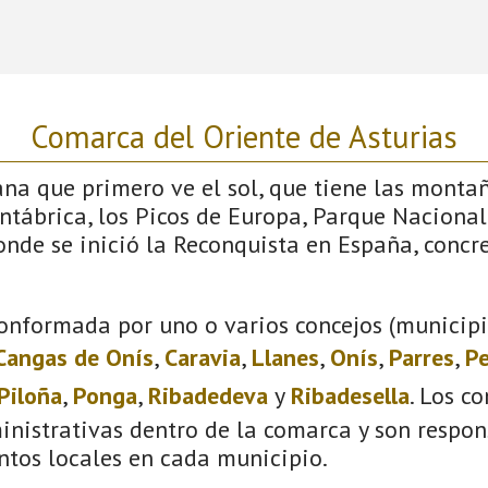
Comarca del Oriente de Asturias
iana que primero ve el sol, que tiene las monta
antábrica, los Picos de Europa, Parque Nacional
donde se inició la Reconquista en España, conc
onformada por uno o varios concejos (municipio
Cangas de Onís
,
Caravia
,
Llanes
,
Onís
,
Parres
,
Pe
Piloña
,
Ponga
,
Ribadedeva
y
Ribadesella
. Los c
inistrativas dentro de la comarca y son respon
ntos locales en cada municipio.