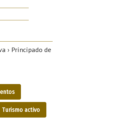
a › Principado de
entos
Turismo activo