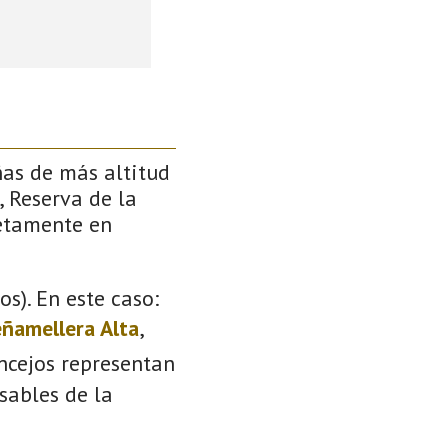
ñas de más altitud
, Reserva de la
retamente en
s). En este caso:
ñamellera Alta
,
oncejos representan
sables de la