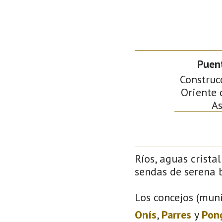
Puen
Construc
Oriente 
As
Ríos, aguas crista
sendas de serena b
Los concejos (muni
Onís
,
Parres
y
Pon