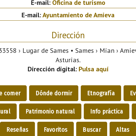
E-mail:
Oficina de turismo
E-mail:
Ayuntamiento de Amieva
Dirección
3558 › Lugar de Sames • Sames › Mian › Amiev
Asturias.
Dirección digital:
Pulsa aquí
e comer
Dónde dormir
Etnografía
Ev
ural
Patrimonio natural
Info práctica
Reseñas
Favoritos
Buscar
Altas