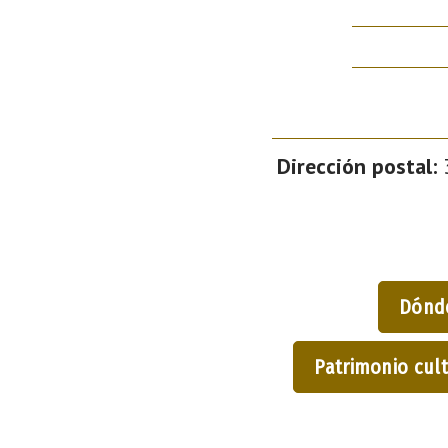
Dirección postal:
3
Dónd
Patrimonio cult