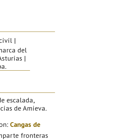
ivil |
marca del
sturias |
pa.
de escalada,
ncias de Amieva.
on:
Cangas de
mparte fronteras