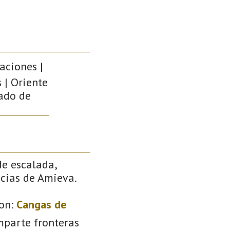
caciones |
 | Oriente
pado de
de escalada,
ncias de Amieva.
on:
Cangas de
mparte fronteras