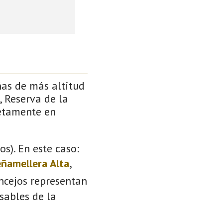
ñas de más altitud
, Reserva de la
retamente en
s). En este caso:
ñamellera Alta
,
oncejos representan
sables de la