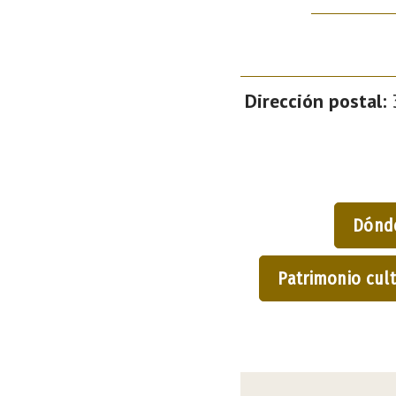
Dirección postal:
3
Dónd
Patrimonio cult