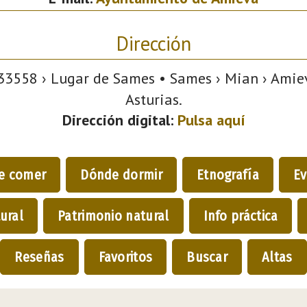
Dirección
3558 › Lugar de Sames • Sames › Mian › Amiev
Asturias.
Dirección digital:
Pulsa aquí
e comer
Dónde dormir
Etnografía
Ev
ural
Patrimonio natural
Info práctica
Reseñas
Favoritos
Buscar
Altas