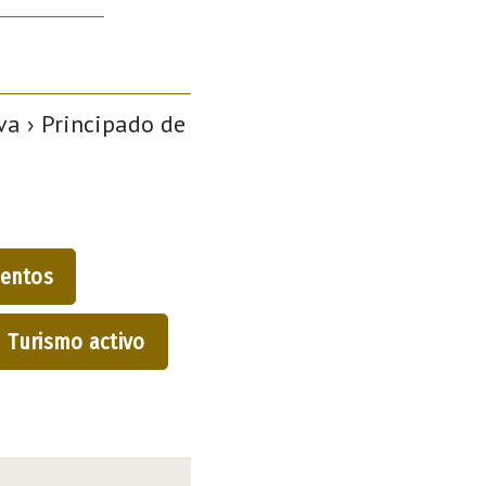
a › Principado de
entos
Turismo activo