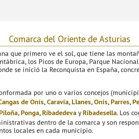
Comarca del Oriente de Asturias
iana que primero ve el sol, que tiene las monta
antábrica, los Picos de Europa, Parque Nacional
donde se inició la Reconquista en España, conc
onformada por uno o varios concejos (municipio
Cangas de Onís
,
Caravia
,
Llanes
,
Onís
,
Parres
,
Pe
Piloña
,
Ponga
,
Ribadedeva
y
Ribadesella
. Los c
inistrativas dentro de la comarca y son respon
ntos locales en cada municipio.