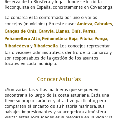
Reserva de la Biosfera y lugar donde se inició la
Reconquista en España, concretamente en Covadonga.
La comarca está conformada por uno o varios
concejos (municipios). En este caso:
Amieva
,
Cabrales
,
Cangas de Onís
,
Caravia
,
Llanes
,
Onís
,
Parres
,
Peñamellera Alta
,
Peñamellera Baja
,
Piloña
,
Ponga
,
Ribadedeva
y
Ribadesella
. Los concejos representan
las divisiones administrativas dentro de la comarca y
son responsables de la gestión de los asuntos
locales en cada municipio.
Conocer Asturias
«Son varias las villas marineras que se pueden
encontrar a lo largo de la costa asturiana. Cada una
tiene su propio carácter y atractivo particular, pero
comparten el encanto de su historia marinera, sus
paisajes impresionantes y su acogedora atmósfera.
Visitar estas localidades es sumergirse en la vida y la