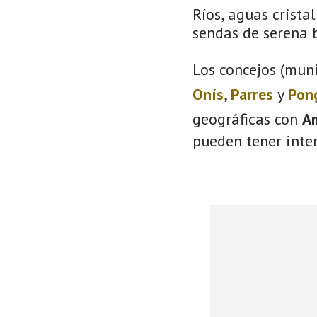
Ríos, aguas crista
sendas de serena b
Los concejos (muni
Onís
,
Parres
y
Pon
geográficas con
A
pueden tener inter