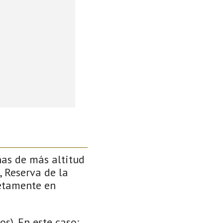
ñas de más altitud
, Reserva de la
retamente en
s). En este caso: