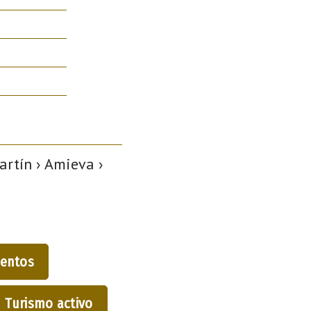
artín › Amieva ›
entos
Turismo activo