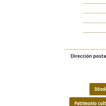
Dirección posta
Dónd
Patrimonio cult