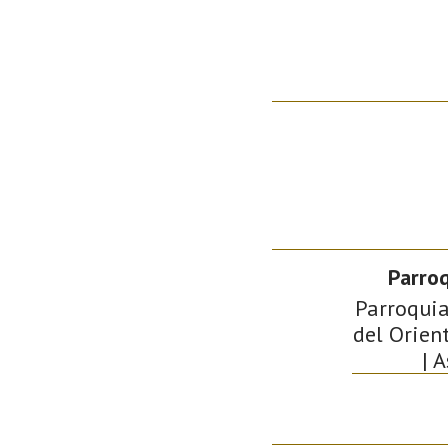
Parro
Parroquia
del Orien
| 