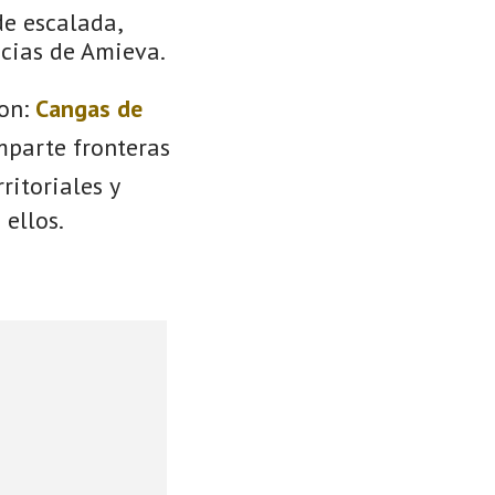
de escalada,
ncias de Amieva.
on:
Cangas de
mparte fronteras
ritoriales y
 ellos.