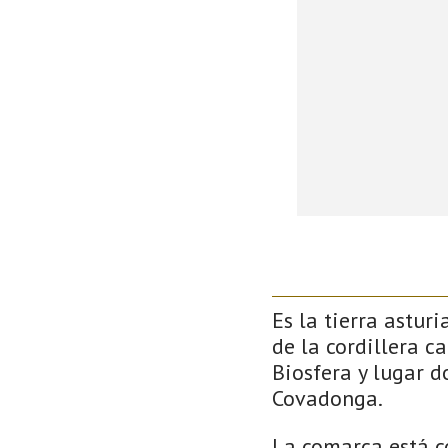
Es la tierra astur
de la cordillera c
Biosfera y lugar 
Covadonga.
La comarca está c