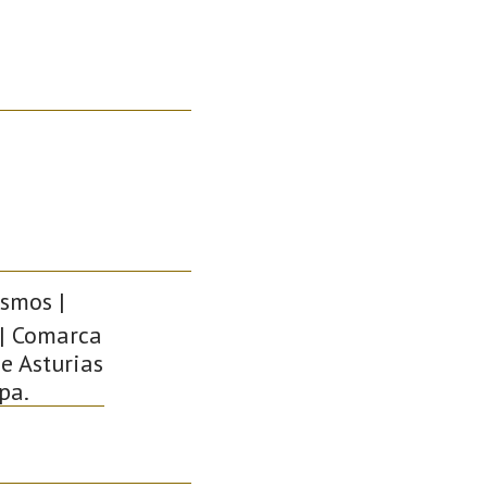
ismos |
 | Comarca
e Asturias
pa.