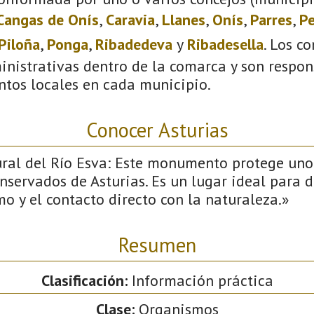
Cangas de Onís
,
Caravia
,
Llanes
,
Onís
,
Parres
,
Pe
Piloña
,
Ponga
,
Ribadedeva
y
Ribadesella
. Los c
inistrativas dentro de la comarca y son respon
ntos locales en cada municipio.
Conocer Asturias
l del Río Esva: Este monumento protege uno 
nservados de Asturias. Es un lugar ideal para d
mo y el contacto directo con la naturaleza.»
Resumen
Clasificación:
Información práctica
Clase:
Organismos