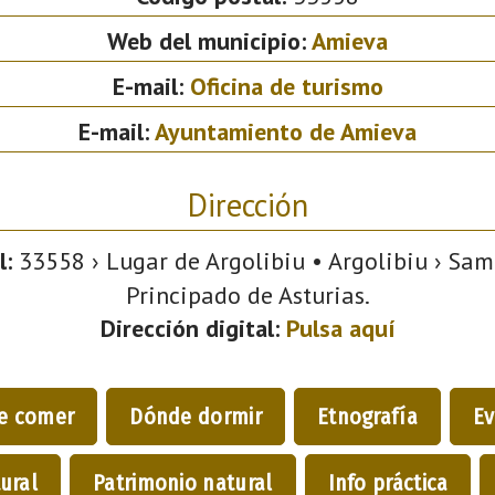
Web del municipio:
Amieva
E-mail:
Oficina de turismo
E-mail:
Ayuntamiento de Amieva
Dirección
l:
33558 › Lugar de Argolibiu • Argolibiu › Sam
Principado de Asturias.
Dirección digital:
Pulsa aquí
e comer
Dónde dormir
Etnografía
Ev
ural
Patrimonio natural
Info práctica