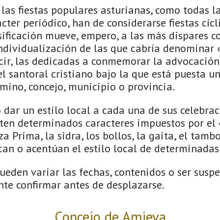
las fiestas populares asturianas, como todas la
ácter periódico, han de considerarse fiestas cícl
asificación mueve, empero, a las más dispares 
individualización de las que cabría denominar «
ecir, las dedicadas a conmemorar la advocación
l santoral cristiano bajo la que está puesta u
rmino, concejo, municipio o provincia.
 dar un estilo local a cada una de sus celebrac
ten determinados caracteres impuestos por el 
 Prima, la sidra, los bollos, la gaita, el tambor
can o acentúan el estilo local de determinadas
eden variar las fechas, contenidos o ser suspe
nte confirmar antes de desplazarse.
Concejo de Amieva