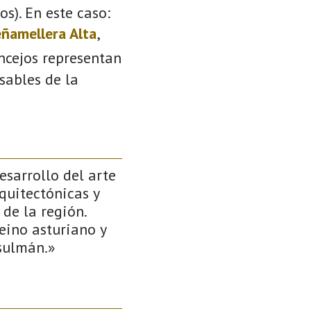
s). En este caso:
ñamellera Alta
,
oncejos representan
sables de la
esarrollo del arte
rquitectónicas y
de la región.
reino asturiano y
usulmán.»