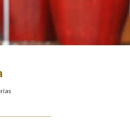
a
rias