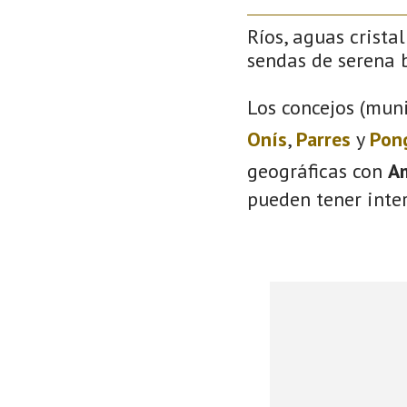
Ríos, aguas crista
sendas de serena b
Los concejos (muni
Onís
,
Parres
y
Pon
geográficas con
A
pueden tener inter