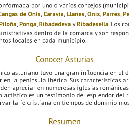
onformada por uno o varios concejos (municipio
Cangas de Onís
,
Caravia
,
Llanes
,
Onís
,
Parres
,
Pe
Piloña
,
Ponga
,
Ribadedeva
y
Ribadesella
. Los c
inistrativas dentro de la comarca y son respon
ntos locales en cada municipio.
Conocer Asturias
ico asturiano tuvo una gran influencia en el d
 en la península ibérica. Sus características a
eden apreciar en numerosas iglesias románicas 
o artístico es un testimonio del esplendor del 
ervar la fe cristiana en tiempos de dominio m
Resumen