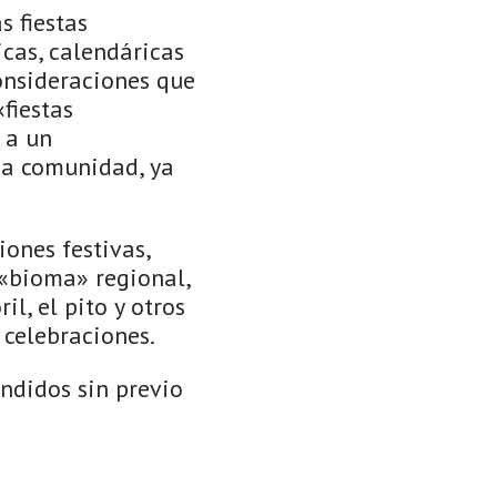
s fiestas
icas, calendáricas
consideraciones que
fiestas
 a un
na comunidad, ya
iones festivas,
«bioma» regional,
il, el pito y otros
 celebraciones.
ndidos sin previo