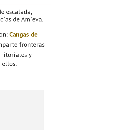
de escalada,
ncias de Amieva.
on:
Cangas de
mparte fronteras
ritoriales y
 ellos.