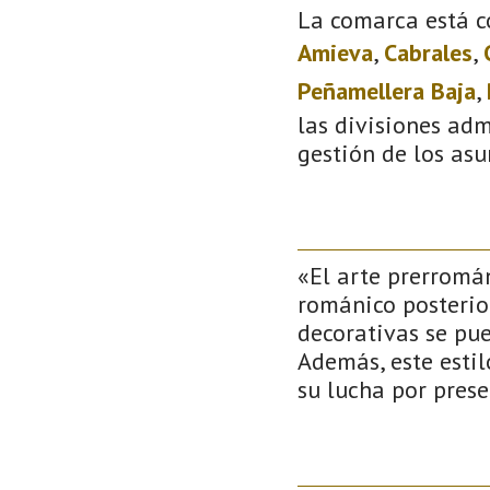
La comarca está c
Amieva
,
Cabrales
,
Peñamellera Baja
,
las divisiones adm
gestión de los asu
«El arte prerromán
románico posterior
decorativas se pu
Además, este estil
su lucha por pres