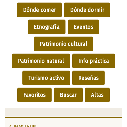
Dónde comer
Dónde dormir
Etnografía
Eventos
Patrimonio cultural
Patrimonio natural
Info práctica
Turismo activo
Reseñas
Favoritos
Buscar
Altas