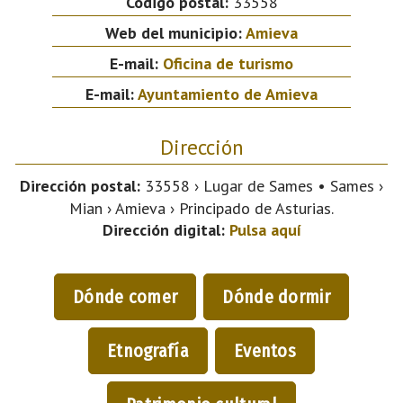
Código postal:
33558
Web del municipio:
Amieva
E-mail:
Oficina de turismo
E-mail:
Ayuntamiento de Amieva
Dirección
Dirección postal:
33558 › Lugar de Sames • Sames ›
Mian › Amieva › Principado de Asturias.
Dirección digital:
Pulsa aquí
Dónde comer
Dónde dormir
Etnografía
Eventos