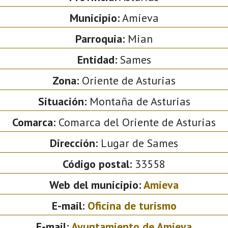
Municipio:
Amieva
Parroquia:
Mian
Entidad:
Sames
Zona:
Oriente de Asturias
Situación:
Montaña de Asturias
Comarca:
Comarca del Oriente de Asturias
Dirección:
Lugar de Sames
Código postal:
33558
Web del municipio:
Amieva
E-mail:
Oficina de turismo
E-mail:
Ayuntamiento de Amieva