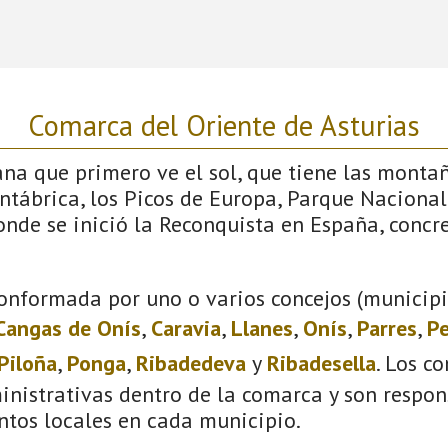
Comarca del Oriente de Asturias
iana que primero ve el sol, que tiene las monta
antábrica, los Picos de Europa, Parque Nacional
donde se inició la Reconquista en España, conc
onformada por uno o varios concejos (municipio
Cangas de Onís
,
Caravia
,
Llanes
,
Onís
,
Parres
,
Pe
Piloña
,
Ponga
,
Ribadedeva
y
Ribadesella
. Los c
inistrativas dentro de la comarca y son respon
ntos locales en cada municipio.