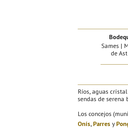
Bodeq
Sames | M
de Ast
Ríos, aguas crista
sendas de serena b
Los concejos (muni
Onís
,
Parres
y
Pon