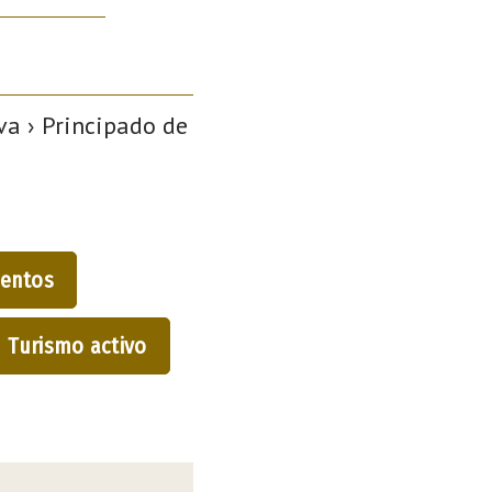
a › Principado de
entos
Turismo activo