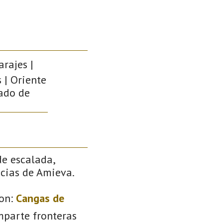
arajes |
 | Oriente
pado de
de escalada,
ncias de Amieva.
on:
Cangas de
mparte fronteras