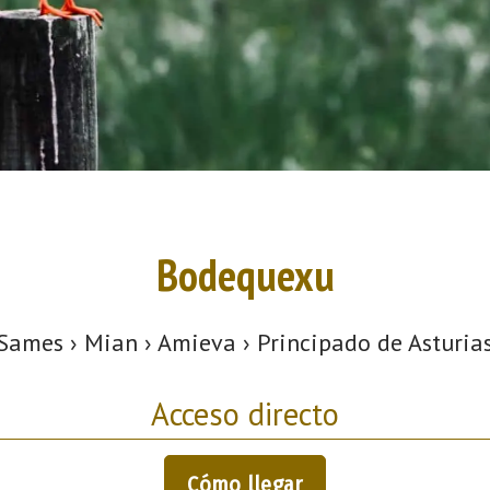
Bodequexu
Sames › Mian › Amieva › Principado de Asturia
Acceso directo
Cómo llegar