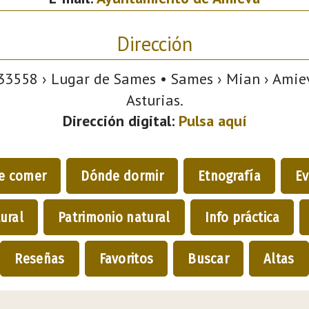
Dirección
3558 › Lugar de Sames • Sames › Mian › Amiev
Asturias.
Dirección digital:
Pulsa aquí
e comer
Dónde dormir
Etnografía
Ev
ural
Patrimonio natural
Info práctica
Reseñas
Favoritos
Buscar
Altas