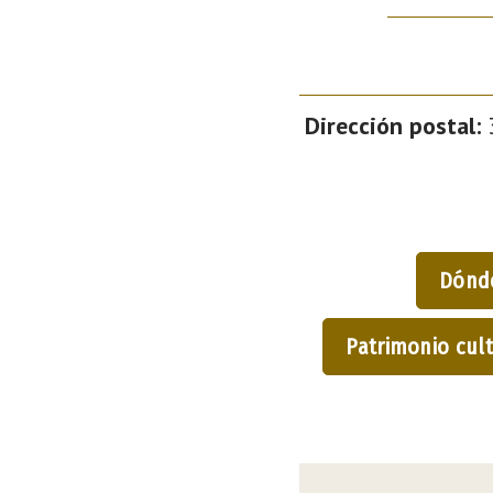
Dirección postal:
3
Dónd
Patrimonio cult