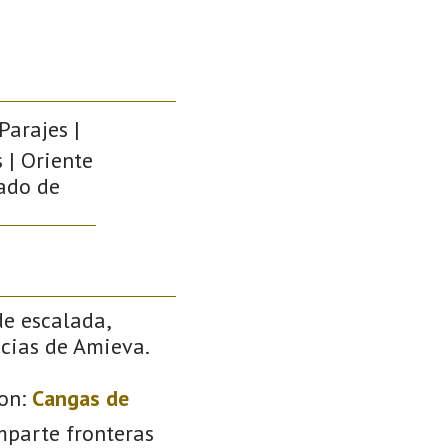
Parajes |
 | Oriente
pado de
de escalada,
ncias de Amieva.
on:
Cangas de
mparte fronteras