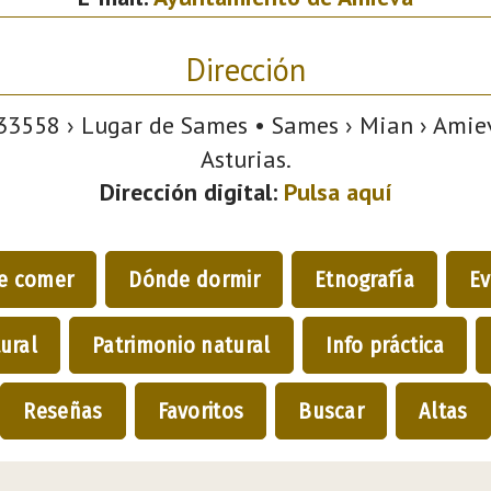
Dirección
3558 › Lugar de Sames • Sames › Mian › Amiev
Asturias.
Dirección digital:
Pulsa aquí
e comer
Dónde dormir
Etnografía
Ev
ural
Patrimonio natural
Info práctica
Reseñas
Favoritos
Buscar
Altas