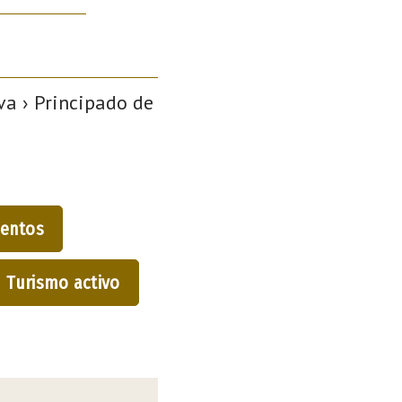
a › Principado de
entos
Turismo activo