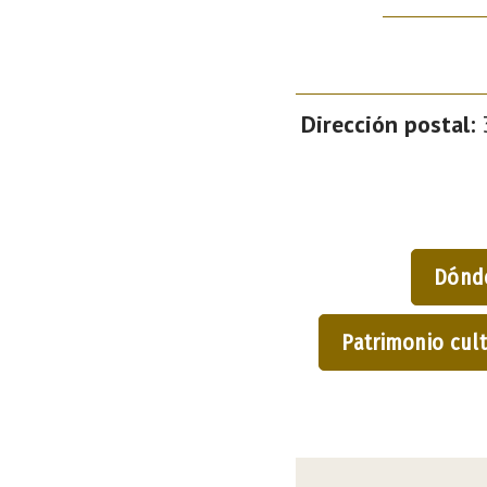
Dirección postal:
3
Dónd
Patrimonio cult