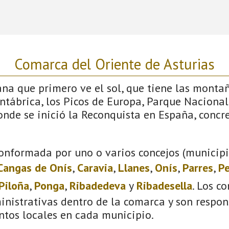
Comarca del Oriente de Asturias
iana que primero ve el sol, que tiene las monta
antábrica, los Picos de Europa, Parque Nacional
donde se inició la Reconquista en España, conc
onformada por uno o varios concejos (municipio
Cangas de Onís
,
Caravia
,
Llanes
,
Onís
,
Parres
,
Pe
Piloña
,
Ponga
,
Ribadedeva
y
Ribadesella
. Los c
inistrativas dentro de la comarca y son respon
ntos locales en cada municipio.