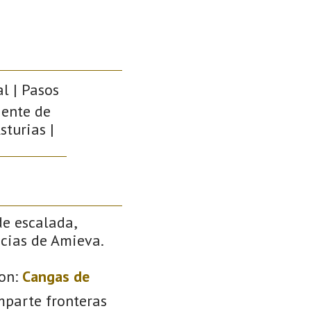
l | Pasos
iente de
sturias |
de escalada,
ncias de Amieva.
on:
Cangas de
mparte fronteras