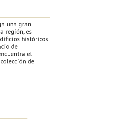
rga una gran
a región, es
ificios históricos
acio de
encuentra el
 colección de