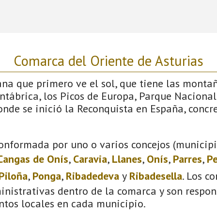
Comarca del Oriente de Asturias
iana que primero ve el sol, que tiene las monta
antábrica, los Picos de Europa, Parque Nacional
donde se inició la Reconquista en España, conc
onformada por uno o varios concejos (municipio
Cangas de Onís
,
Caravia
,
Llanes
,
Onís
,
Parres
,
Pe
Piloña
,
Ponga
,
Ribadedeva
y
Ribadesella
. Los c
inistrativas dentro de la comarca y son respon
ntos locales en cada municipio.