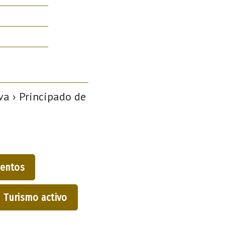
a › Principado de
entos
Turismo activo