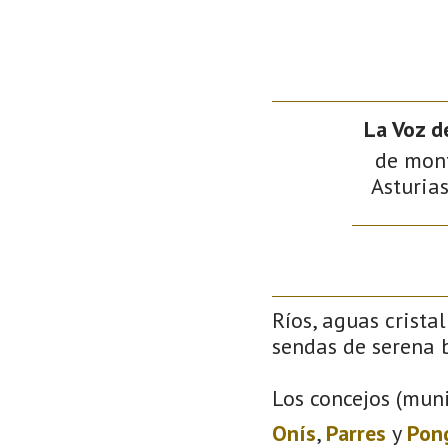
La Voz d
de mont
Asturias
Ríos, aguas crista
sendas de serena b
Los concejos (muni
Onís
,
Parres
y
Pon