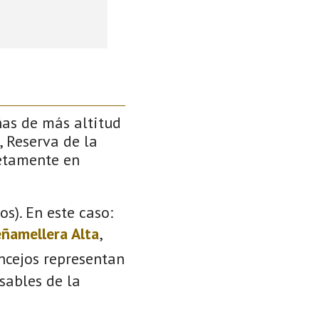
ñas de más altitud
, Reserva de la
retamente en
s). En este caso:
ñamellera Alta
,
oncejos representan
sables de la