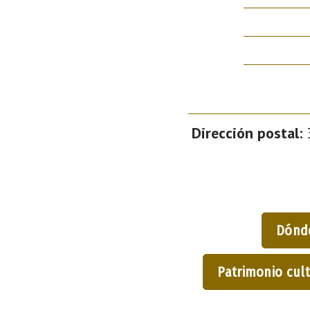
Dirección postal:
3
Dónd
Patrimonio cult