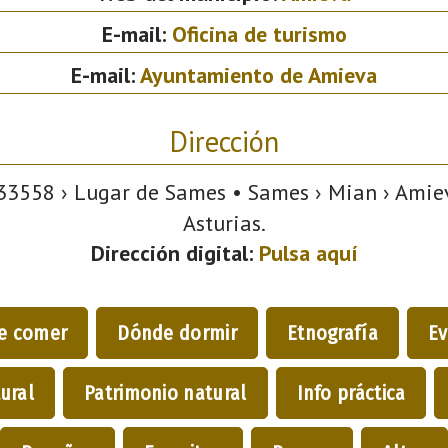
E-mail:
Oficina de turismo
E-mail:
Ayuntamiento de Amieva
Dirección
3558 › Lugar de Sames • Sames › Mian › Amiev
Asturias.
Dirección digital:
Pulsa aquí
e comer
Dónde dormir
Etnografía
Ev
ural
Patrimonio natural
Info práctica