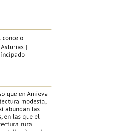
l concejo |
Asturias |
rincipado
eso que en Amieva
tectura modesta,
sí abundan las
 en las que el
tectura rural