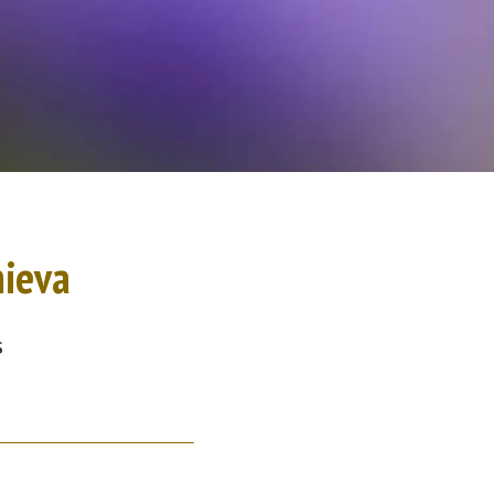
mieva
s