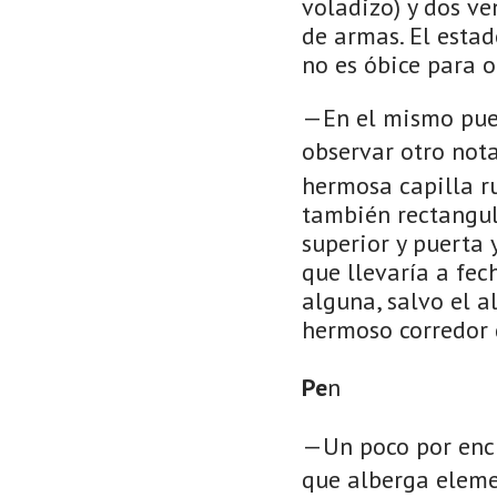
voladizo) y dos v
de armas. El estad
no es óbice para o
—En el mismo puebl
observar otro nota
hermosa capilla r
también rectangula
superior y puerta 
que llevaría a fech
alguna, salvo el a
hermoso corredor 
Pe
n
—Un poco por enci
que alberga elemen