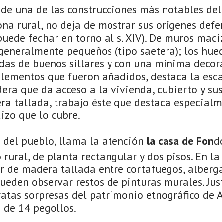
a de una de las construcciones más notables del
na rural, no deja de mostrar sus orígenes defe
uede fechar en torno al s. XIV). De muros maci
 generalmente pequeños (tipo saetera); los hue
das de buenos sillares y con una mínima decora
 elementos que fueron añadidos, destaca la esca
era que da acceso a la vivienda, cubierto y su
a tallada, trabajo éste que destaca especialm
dizo que lo cubre.
 del pueblo, llama la atención
la casa de Fon
d
o rural, de planta rectangular y dos pisos. En l
or de madera tallada entre cortafuegos, alberg
 pueden observar restos de pinturas murales. Jus
ratas sorpresas del patrimonio etnográfico de
 de 14 pegollos.