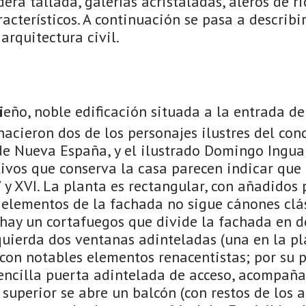
ra tallada, galerías acristaladas, aleros de ric
cterísticos. A continuación se pasa a describi
arquitectura civil.
i
eño, noble edificación situada a la entrada d
nacieron dos de los personajes ilustres del conc
de Nueva España, y el ilustrado Domingo Ingua
ivos que conserva la casa parecen indicar que 
V y XVI. La planta es rectangular, con añadidos 
 elementos de la fachada no sigue cánones clás
: hay un cortafuegos que divide la fachada en d
quierda dos ventanas adinteladas (una en la pl
 con notables elementos renacentistas; por su p
sencilla puerta adintelada de acceso, acompañ
o superior se abre un balcón (con restos de los 