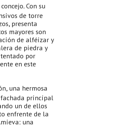
 concejo. Con su
nsivos de torre
zos, presenta
cos mayores son
ción de alféizar y
lera de piedra y
stentado por
ente en este
ón, una hermosa
a fachada principal
ando un de ellos
to enfrente de la
 Amieva: una