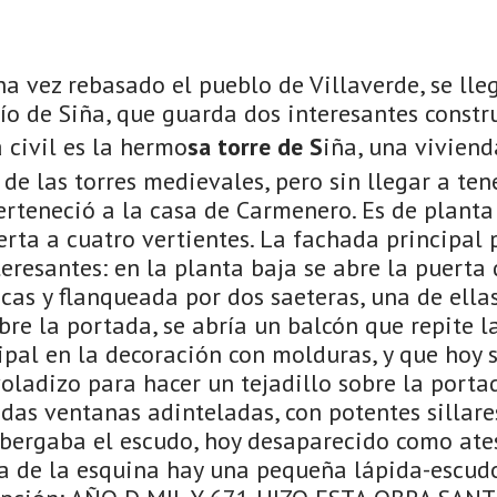
na vez rebasado el pueblo de Villaverde, se lle
o de Siña, que guarda dos interesantes constru
a civil es la hermo
sa torre de S
iña, una vivien
s de las torres medievales, pero sin llegar a te
erteneció a la casa de Carmenero. Es de planta
ierta a cuatro vertientes. La fachada principal 
resantes: en la planta baja se abre la puerta
as y flanqueada por dos saeteras, una de ella
obre la portada, se abría un balcón que repite l
ipal en la decoración con molduras, y que hoy 
oladizo para hacer un tejadillo sobre la porta
das ventanas adinteladas, con potentes sillares.
albergaba el escudo, hoy desaparecido como ate
a de la esquina hay una pequeña lápida-escudo