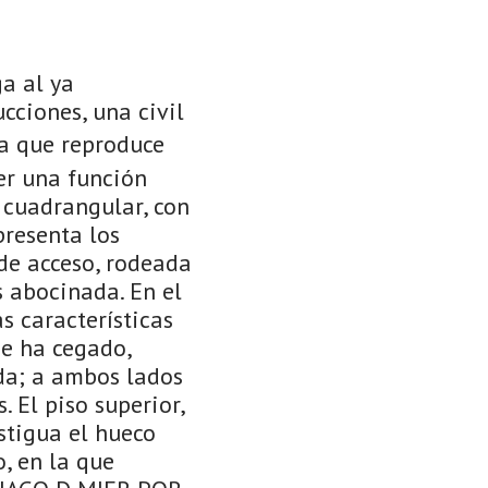
ga al ya
cciones, una civil
da que reproduce
ner una función
 cuadrangular, con
presenta los
 de acceso, rodeada
s abocinada. En el
as características
se ha cegado,
da; a ambos lados
 El piso superior,
stigua el hueco
, en la que