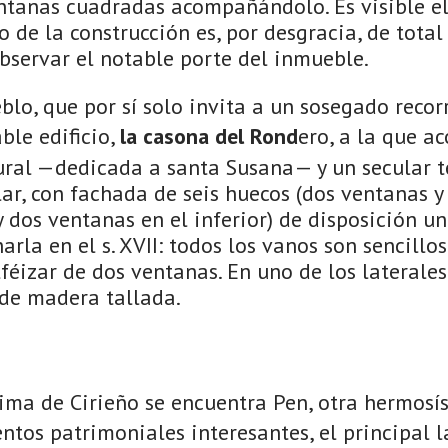
entanas cuadradas acompañándolo. Es visible e
o de la construcción es, por desgracia, de tota
bservar el notable porte del inmueble.
o, que por sí solo invita a un sosegado recor
ble edificio,
la casona del Rond
ero, a la que 
ural —dedicada a santa Susana— y un secular t
r, con fachada de seis huecos (dos ventanas y 
y dos ventanas en el inferior) de disposición un 
arla en el s. XVII: todos los vanos son sencillo
lféizar de dos ventanas. En uno de los laterales
de madera tallada.
ma de Cirieño se encuentra Pen, otra hermosí
tos patrimoniales interesantes, el principal l