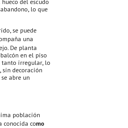
l hueco del escudo
l abandono, lo que
rido, se puede
acompaña una
ejo. De planta
balcón en el piso
tanto irregular, lo
s, sin decoración
 se abre un
sima población
a conocida co
mo