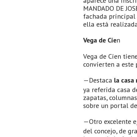
aparece una insc
MANDADO DE JOSE
fachada principal 
ella está realizada
Vega de Cie
n
Vega de Cien tien
convierten a este 
—Destaca
la casa 
ya referida casa d
zapatas, columnas,
sobre un portal d
—Otro excelente e
del concejo, de gr