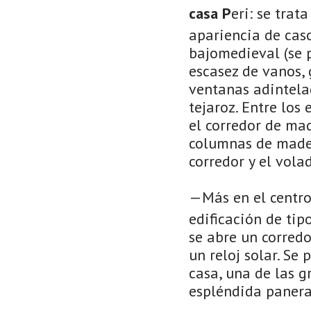
casa P
eri: se trat
apariencia de caso
bajomedieval (se p
escasez de vanos,
ventanas adintela
tejaroz. Entre los
el corredor de mad
columnas de mader
corredor y el vola
—Más en el centro
edificación de tip
se abre un corred
un reloj solar. Se
casa, una de las g
espléndida panera