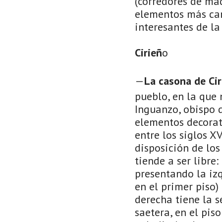
(corredores de made
elementos más cara
interesantes de la 
Cirieñ
o
—
La casona de Cir
pueblo, en la que 
Inguanzo, obispo 
elementos decorat
entre los siglos X
disposición de los
tiende a ser libre
presentando la iz
en el primer piso)
derecha tiene la 
saetera, en el pis