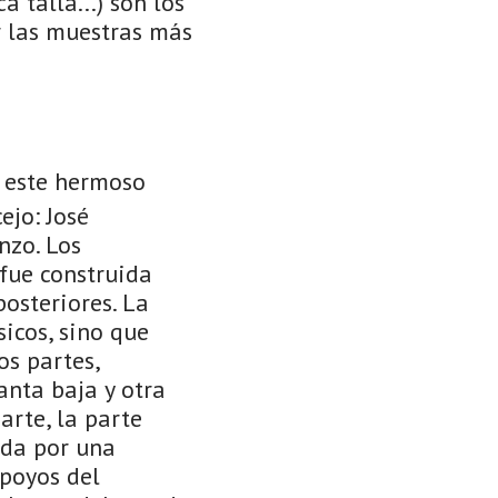
a talla...) son los
r las muestras más
e este hermoso
ejo: José
nzo. Los
fue construida
posteriores. La
icos, sino que
os partes,
anta baja y otra
arte, la parte
ada por una
apoyos del