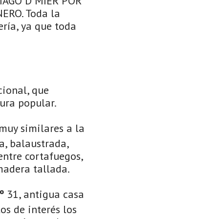
TIAGO D MIER POR
RO. Toda la
ría, ya que toda
cional, que
ura popular.
muy similares a la
a, balaustrada,
 entre cortafuegos,
madera tallada.
º
31, antigua casa
os de interés los