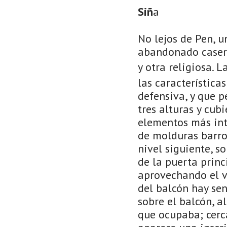
Siñ
a
No lejos de Pen, u
abandonado caserí
y otra religiosa. L
las característica
defensiva, y que p
tres alturas y cub
elementos más inte
de molduras barroc
nivel siguiente, s
de la puerta princ
aprovechando el v
del balcón hay sen
sobre el balcón, 
que ocupaba; cerc