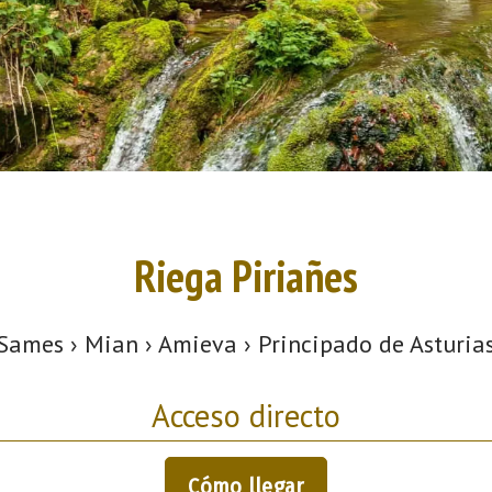
Riega Piriañes
Sames › Mian › Amieva › Principado de Asturia
Acceso directo
Cómo llegar