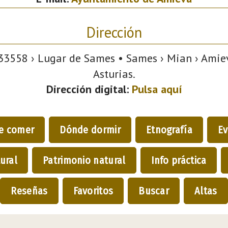
Dirección
3558 › Lugar de Sames • Sames › Mian › Amiev
Asturias.
Dirección digital:
Pulsa aquí
e comer
Dónde dormir
Etnografía
Ev
ural
Patrimonio natural
Info práctica
Reseñas
Favoritos
Buscar
Altas