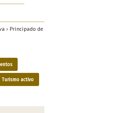
a › Principado de
entos
Turismo activo