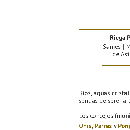
Riega P
Sames | M
de Ast
Ríos, aguas crista
sendas de serena b
Los concejos (muni
Onís
,
Parres
y
Pon