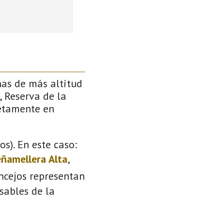
ñas de más altitud
, Reserva de la
retamente en
s). En este caso:
ñamellera Alta
,
oncejos representan
sables de la