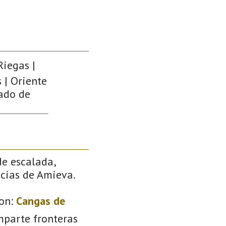
Riegas |
 | Oriente
pado de
de escalada,
ncias de Amieva.
on:
Cangas de
mparte fronteras