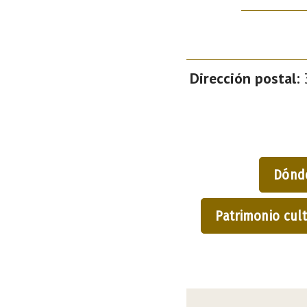
Dirección postal:
3
Dónd
Patrimonio cult