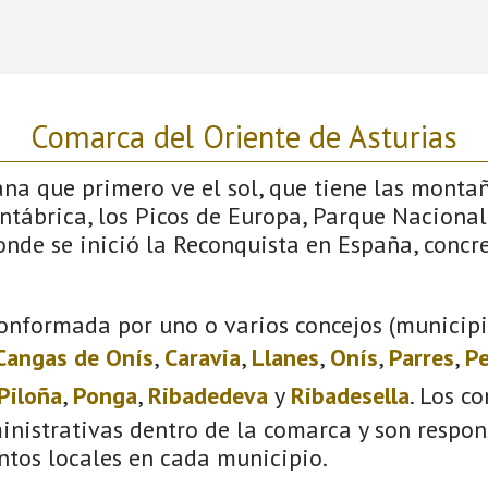
Comarca del Oriente de Asturias
iana que primero ve el sol, que tiene las monta
antábrica, los Picos de Europa, Parque Nacional
donde se inició la Reconquista en España, conc
onformada por uno o varios concejos (municipio
Cangas de Onís
,
Caravia
,
Llanes
,
Onís
,
Parres
,
Pe
Piloña
,
Ponga
,
Ribadedeva
y
Ribadesella
. Los c
inistrativas dentro de la comarca y son respon
ntos locales en cada municipio.