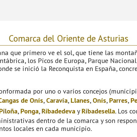
Comarca del Oriente de Asturias
iana que primero ve el sol, que tiene las monta
antábrica, los Picos de Europa, Parque Nacional
donde se inició la Reconquista en España, conc
onformada por uno o varios concejos (municipio
Cangas de Onís
,
Caravia
,
Llanes
,
Onís
,
Parres
,
Pe
Piloña
,
Ponga
,
Ribadedeva
y
Ribadesella
. Los c
inistrativas dentro de la comarca y son respon
ntos locales en cada municipio.