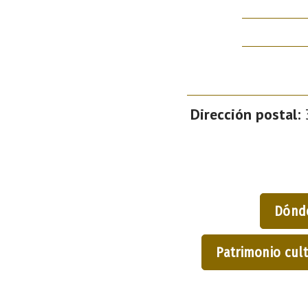
Dirección postal:
3
Dónd
Patrimonio cult