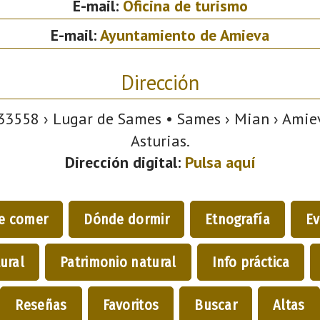
E-mail:
Oficina de turismo
E-mail:
Ayuntamiento de Amieva
Dirección
3558 › Lugar de Sames • Sames › Mian › Amiev
Asturias.
Dirección digital:
Pulsa aquí
e comer
Dónde dormir
Etnografía
Ev
ural
Patrimonio natural
Info práctica
Reseñas
Favoritos
Buscar
Altas