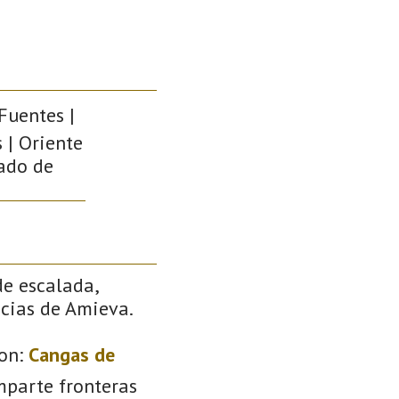
Fuentes |
 | Oriente
pado de
de escalada,
ncias de Amieva.
on:
Cangas de
mparte fronteras