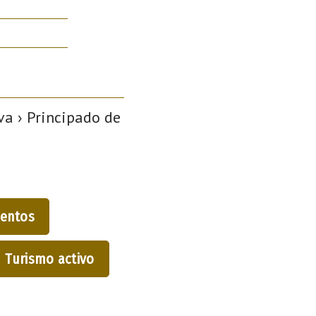
a › Principado de
entos
Turismo activo