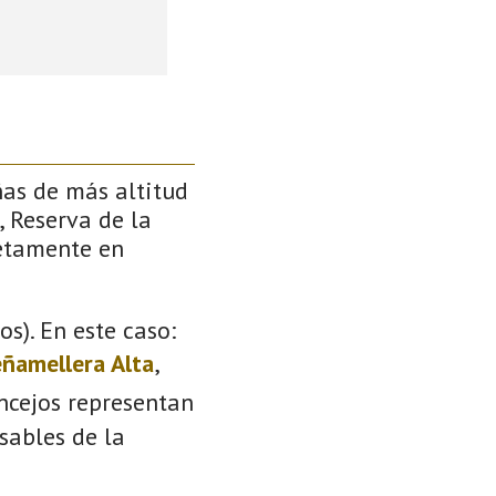
ñas de más altitud
, Reserva de la
retamente en
s). En este caso:
ñamellera Alta
,
oncejos representan
sables de la