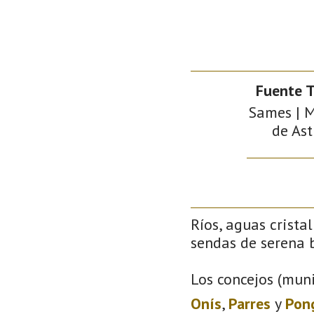
Fuente 
Sames | M
de Ast
Ríos, aguas crista
sendas de serena b
Los concejos (muni
Onís
,
Parres
y
Pon